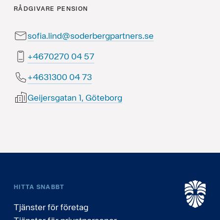
RÅDGIVARE
PENSION
sofia.lind@soderbergpartners.se
75 40 0720764+
37 40 0031364+
Geijersgatan 1, Göteborg
HITTA SNABBT
Tjänster för företag