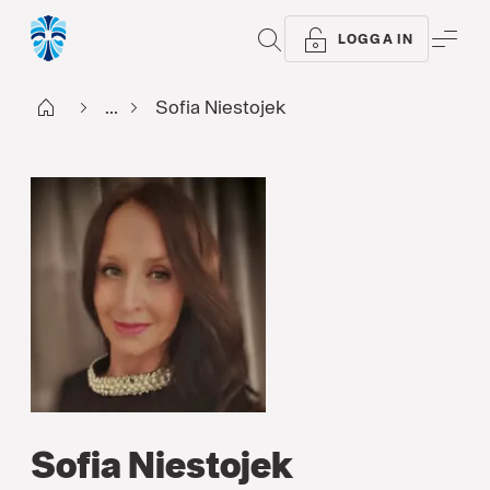
SÖK
ME
LOGGA IN
Start
...
Sofia Niestojek
Sofia Niestojek