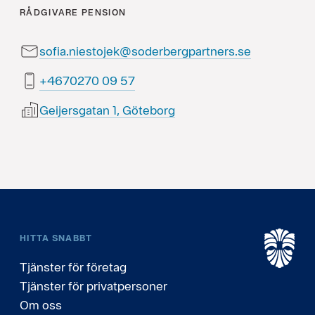
RÅDGIVARE
PENSION
sofia.niestojek@soderbergpartners.se
75 90 0720764+
Geijersgatan 1, Göteborg
HITTA SNABBT
Tjänster för företag
Tjänster för privatpersoner
Om oss