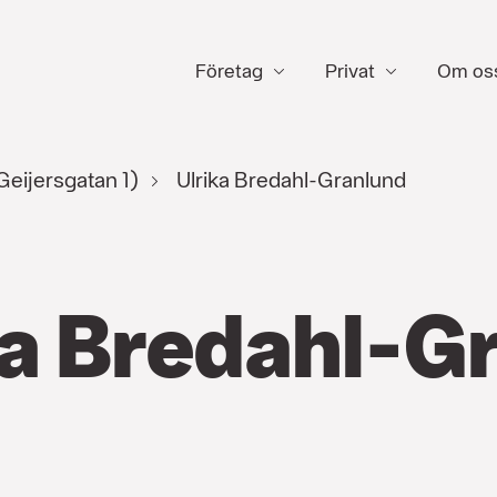
Företag
Privat
Om os
eijersgatan 1)
Ulrika Bredahl-Granlund
ka Bredahl-G