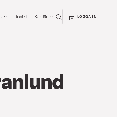
s
Insikt
Karriär
SÖK
LOGGA IN
ranlund