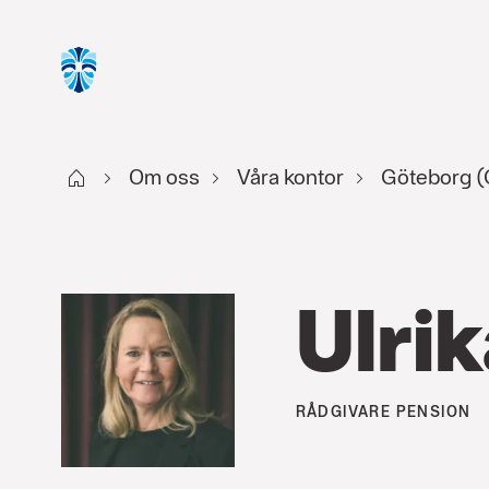
Start
Om oss
Våra kontor
Göteborg (G
Ulri
RÅDGIVARE
PENSION