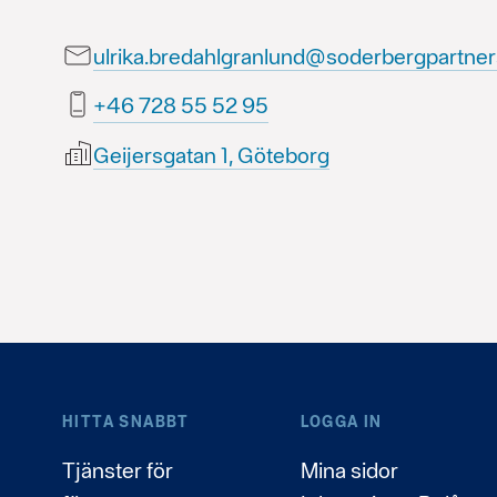
ulrika.bredahlgranlund@soderbergpartner
59 25 55 827 64+
Geijersgatan 1, Göteborg
HITTA SNABBT
LOGGA IN
Tjänster för
Mina sidor