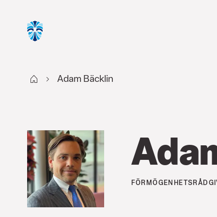
Start
Adam Bäcklin
Adam
FÖRMÖGENHETSRÅDGI