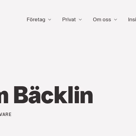
Företag
Privat
Om oss
Ins
 Bäcklin
VARE