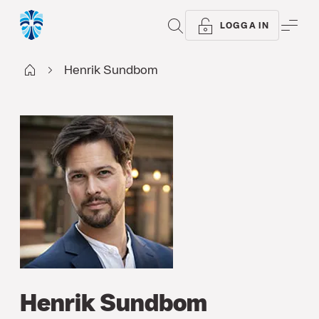
SÖK
ME
LOGGA IN
Start
Henrik Sundbom
Henrik Sundbom