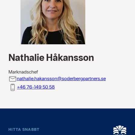
Nathalie Håkansson
Marknadschef
nathalie.hakansson@soderbergpartners.se
85 05 941-67 64+
HITTA SNABBT