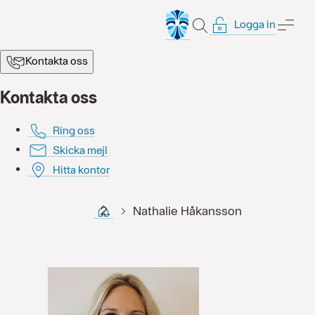
Logga in
SÖK
ME
Kontakta oss
Kontakta oss
Ring oss
Skicka mejl
Hitta kontor
Start
Nathalie Håkansson