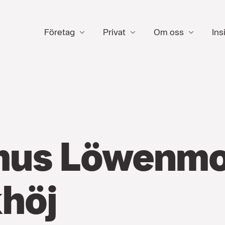
Företag
Privat
Om oss
Ins
mus Löwenm
höj