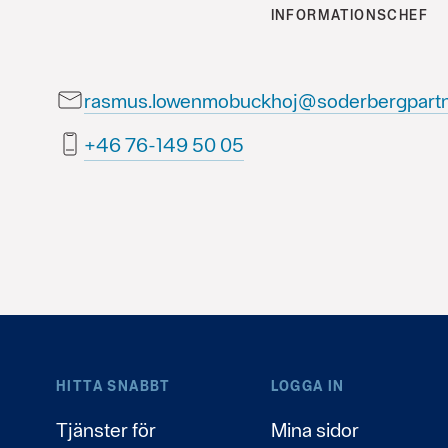
INFORMATIONSCHEF
rasmus.lowenmobuckhoj@soderbergpartn
50 05 941-67 64+
HITTA SNABBT
LOGGA IN
Tjänster för
Mina sidor