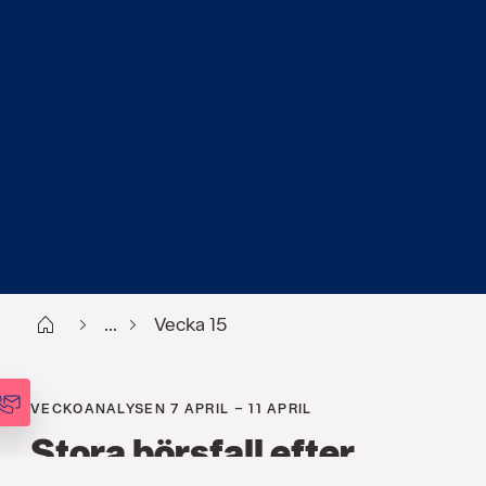
Start
...
Vecka 15
VECKOANALYSEN 7 APRIL – 11 APRIL
Stora börsfall efter