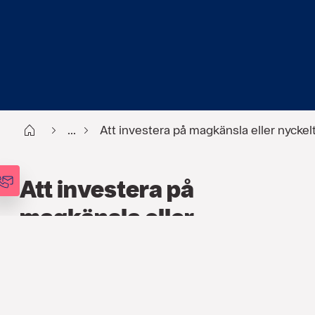
Start
...
Att investera på magkänsla eller nyckelt
Att investera på
magkänsla eller
nyckeltal
FINANS
,
ARTIKLAR