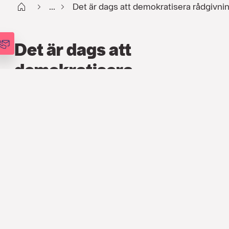
Start
...
Det är dags att demokratisera rådgivning
Det är dags att
demokratisera
rådgivning för alla!
FINANS
,
ARTIKLAR
9 FEB. 2015
Walter Nuñez
PRODUKTUTVECKLINGSCHEF
På samma sätt som att det är självklart att alla har