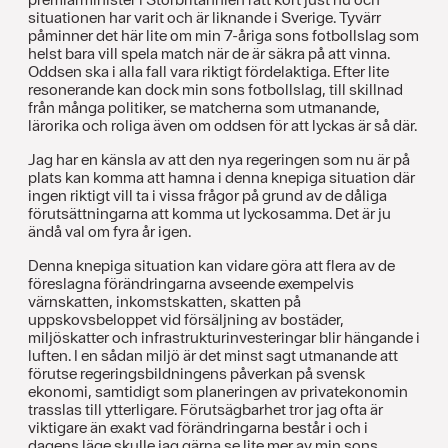
situationen har varit och är liknande i Sverige. Tyvärr
påminner det här lite om min 7-åriga sons fotbollslag som
helst bara vill spela match när de är säkra på att vinna.
Oddsen ska i alla fall vara riktigt fördelaktiga. Efter lite
resonerande kan dock min sons fotbollslag, till skillnad
från många politiker, se matcherna som utmanande,
lärorika och roliga även om oddsen för att lyckas är så där.
Jag har en känsla av att den nya regeringen som nu är på
plats kan komma att hamna i denna knepiga situation där
ingen riktigt vill ta i vissa frågor på grund av de dåliga
förutsättningarna att komma ut lyckosamma. Det är ju
ändå val om fyra år igen.
Denna knepiga situation kan vidare göra att flera av de
föreslagna förändringarna avseende exempelvis
värnskatten, inkomstskatten, skatten på
uppskovsbeloppet vid försäljning av bostäder,
miljöskatter och infrastrukturinvesteringar blir hängande i
luften. I en sådan miljö är det minst sagt utmanande att
förutse regeringsbildningens påverkan på svensk
ekonomi, samtidigt som planeringen av privatekonomin
trasslas till ytterligare. Förutsägbarhet tror jag ofta är
viktigare än exakt vad förändringarna består i och i
dagens läge skulle jag gärna se lite mer av min sons