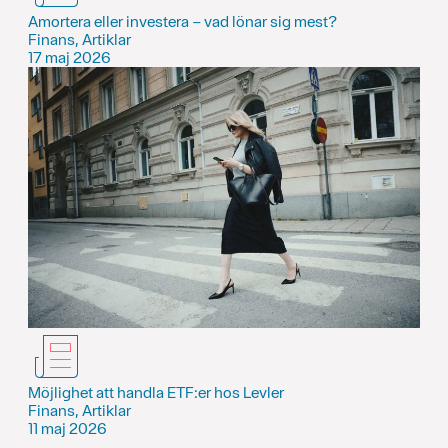
Amortera eller investera – vad lönar sig mest?
Finans, Artiklar
17 maj 2026
Möjlighet att handla ETF:er hos Levler
Finans, Artiklar
11 maj 2026