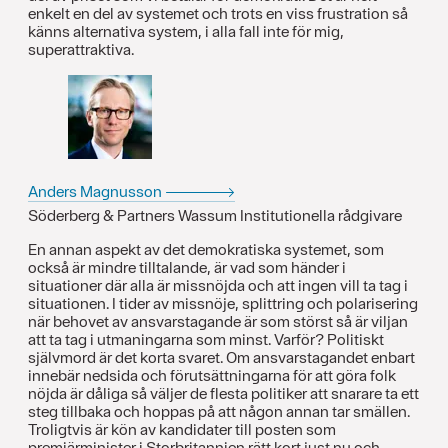
enkelt en del av systemet och trots en viss frustration så
känns alternativa system, i alla fall inte för mig,
superattraktiva.
Anders Magnusson
Söderberg & Partners Wassum Institutionella rådgivare
En annan aspekt av det demokratiska systemet, som
också är mindre tilltalande, är vad som händer i
situationer där alla är missnöjda och att ingen vill ta tag i
situationen. I tider av missnöje, splittring och polarisering
när behovet av ansvarstagande är som störst så är viljan
att ta tag i utmaningarna som minst. Varför? Politiskt
självmord är det korta svaret. Om ansvarstagandet enbart
innebär nedsida och förutsättningarna för att göra folk
nöjda är dåliga så väljer de flesta politiker att snarare ta ett
steg tillbaka och hoppas på att någon annan tar smällen.
Troligtvis är kön av kandidater till posten som
premiärminister i Storbritannien rätt kort just nu och