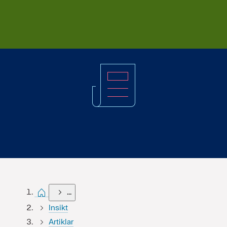
Start
...
Insikt
Artiklar