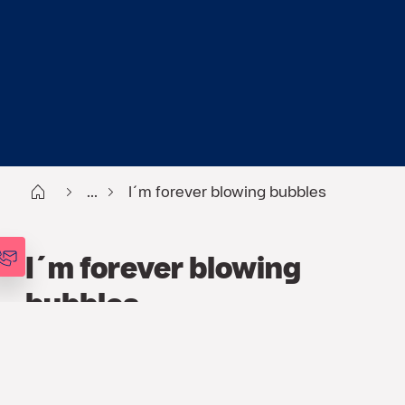
Start
...
I´m forever blowing bubbles
I´m forever blowing
bubbles
FINANS
,
ARTIKLAR