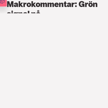
Makrokommentar: Grön
signal på
tillväxtmarknader
FINANS
,
ARTIKLAR
2 MAJ 2016
Vi sänker utvecklade marknader
till orange och höjer tillväxtmarknader till
ljusgrönt.
Den senaste förändringen i Söderberg & Partners
investeringsindikators regionbedömning innebar