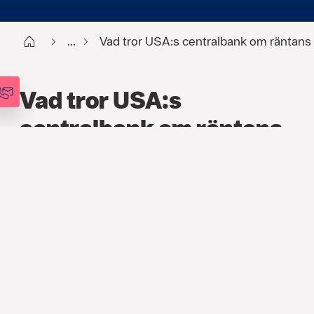
Start
...
Vad tror USA:s centralbank om räntans
Vad tror USA:s
centralbank om räntans
utveckling?
FINANS
,
ARTIKLAR
8 SEP. 2023
I slutet av augusti, med drygt tre
veckor kvar till nästa räntemöte i USA,