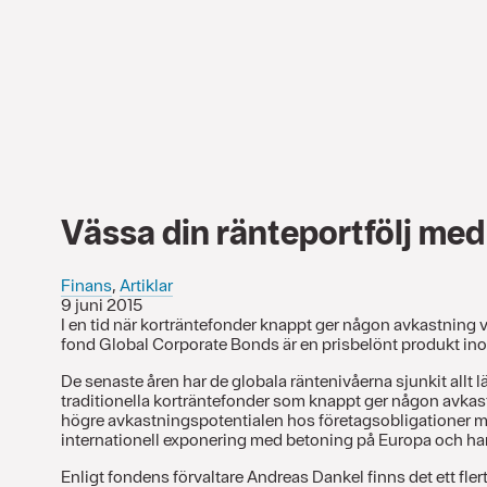
Vässa din ränteportfölj med
Finans
,
Artiklar
9 juni 2015
I en tid när korträntefonder knappt ger någon avkastning vä
fond Global Corporate Bonds är en prisbelönt produkt inom 
De senaste åren har de globala räntenivåerna sjunkit allt lä
traditionella korträntefonder som knappt ger någon avkast
högre avkastningspotentialen hos företagsobligationer me
internationell exponering med betoning på Europa och har 
Enligt fondens förvaltare Andreas Dankel finns det ett flertal