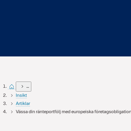
Start
...
Insikt
Artiklar
Vässa din ränteportfölj med europeiska företagsobligatio