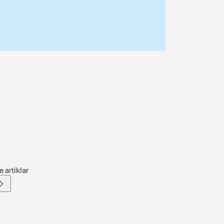
 artiklar
baka
Next