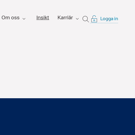
Om oss
Insikt
Karriär
Logga in
SÖK