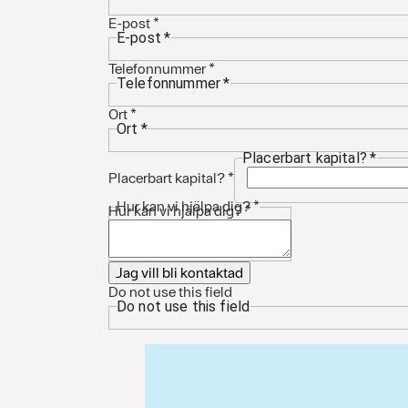
E-post
*
E-post
*
Telefonnummer
*
Telefonnummer
*
Ort
*
Ort
*
Placerbart kapital?
*
Placerbart kapital?
*
Hur kan vi hjälpa dig?
*
Hur kan vi hjälpa dig?
*
Jag vill bli kontaktad
Do not use this field
Do not use this field