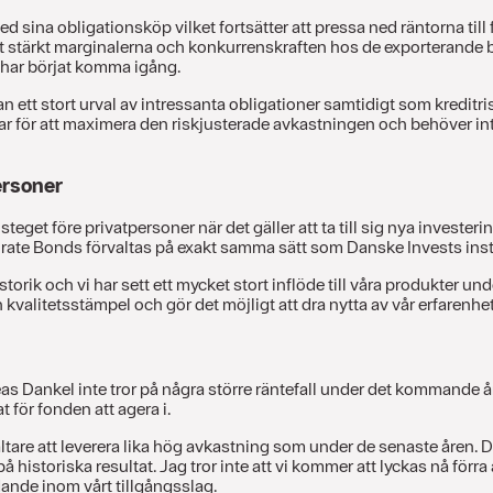
ina obligationsköp vilket fortsätter att pressa ned räntorna till
 stärkt marginalerna och konkurrenskraften hos de exporterande bola
 har börjat komma igång.
n ett stort urval av intressanta obligationer samtidigt som kredit
ar för att maximera den riskjusterade avkastningen och behöver int
ersoner
 steget före privatpersoner när det gäller att ta till sig nya invest
porate Bonds förvaltas på exakt samma sätt som Danske Invests ins
torik och vi har sett ett mycket stort inflöde till våra produkter und
n kvalitetsstämpel och gör det möjligt att dra nytta av vår erfaren
as Dankel inte tror på några större räntefall under det kommande år
t för fonden att agera i.
are att leverera lika hög avkastning som under de senaste åren. Det
på historiska resultat. Jag tror inte att vi kommer att lyckas nå fö
dande inom vårt tillgångsslag.