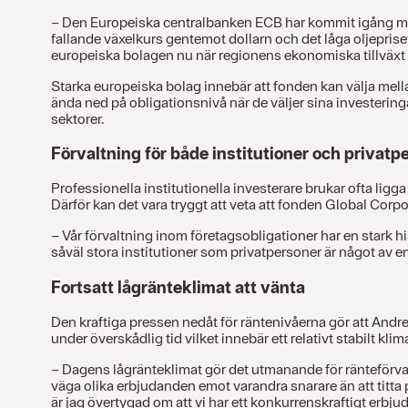
– Den Europeiska centralbanken ECB har kommit igång med s
fallande växelkurs gentemot dollarn och det låga oljepriset
europeiska bolagen nu när regionens ekonomiska tillväxt
Starka europeiska bolag innebär att fonden kan välja mella
ända ned på obligationsnivå när de väljer sina investering
sektorer.
Förvaltning för både institutioner och privatp
Professionella institutionella investerare brukar ofta ligga
Därför kan det vara tryggt att veta att fonden Global Cor
– Vår förvaltning inom företagsobligationer har en stark his
såväl stora institutioner som privatpersoner är något av e
Fortsatt lågränteklimat att vänta
Den kraftiga pressen nedåt för räntenivåerna gör att Andre
under överskådlig tid vilket innebär ett relativt stabilt klima
– Dagens lågränteklimat gör det utmanande för ränteförvalt
väga olika erbjudanden emot varandra snarare än att titta 
är jag övertygad om att vi har ett konkurrenskraftigt erbju