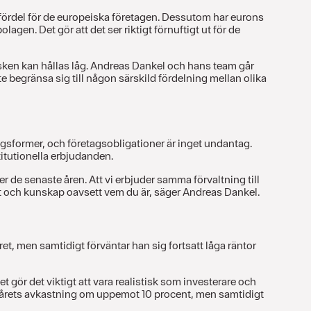
 fördel för de europeiska företagen. Dessutom har eurons
gen. Det gör att det ser riktigt förnuftigt ut för de
risken kan hållas låg. Andreas Dankel och hans team går
e begränsa sig till någon särskild fördelning mellan olika
eringsformer, och företagsobligationer är inget undantag.
titutionella erbjudanden.
er de senaste åren. Att vi erbjuder samma förvaltning till
het och kunskap oavsett vem du är, säger Andreas Dankel.
et, men samtidigt förväntar han sig fortsatt låga räntor
 gör det viktigt att vara realistisk som investerare och
rra årets avkastning om uppemot 10 procent, men samtidigt