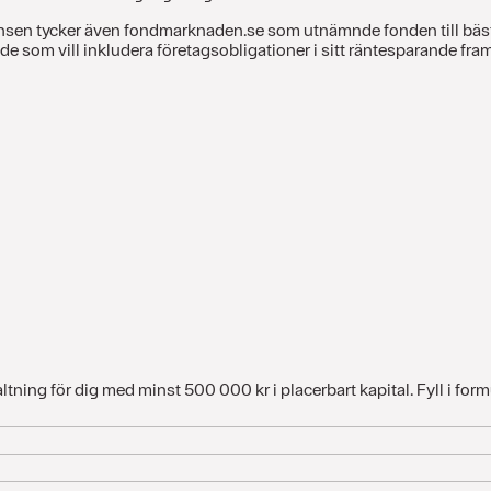
rensen tycker även fondmarknaden.se som utnämnde fonden till bäs
 de som vill inkludera företagsobligationer i sitt räntesparande fra
tning för dig med minst 500 000 kr i placerbart kapital. Fyll i formu