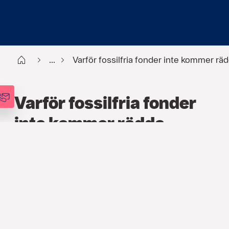
Start
...
Varför fossilfria fonder inte kommer rä
Varför fossilfria fonder
inte kommer rädda
klimatet
HÅLLBARHET
,
ARTIKLAR
15 JUNI 2018