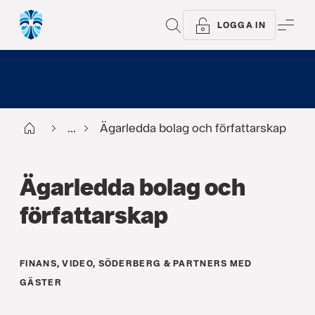
SÖK
ME
LOGGA IN
Start
...
Ägarledda bolag och författarskap
Ägarledda bolag och
författarskap
FINANS
,
VIDEO
,
SÖDERBERG & PARTNERS MED
GÄSTER