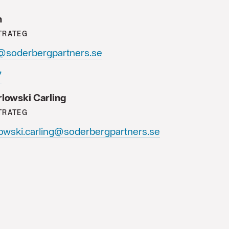
n
TRATEG
n@soderbergpartners.se
0
rlowski Carling
TRATEG
lowski.carling@soderbergpartners.se