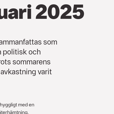
uari 2025
 sammanfattas som
 politisk och
Trots sommarens
 avkastning varit
i hyggligt med en
 återhämtning.