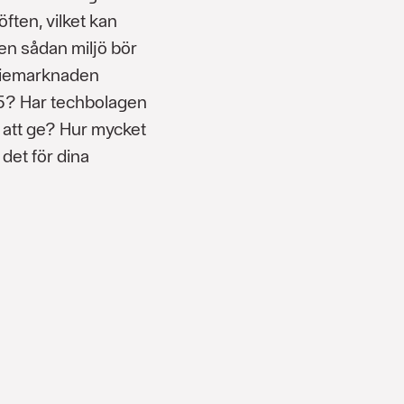
öften, vilket kan
 en sådan miljö bör
ktiemarknaden
25? Har techbolagen
r att ge? Hur mycket
det för dina