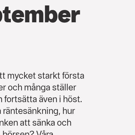
ptember
ett mycket starkt första
er och många ställer
 fortsätta även i höst.
 räntesänkning, hur
ken att sänka och
A börsen? Våra