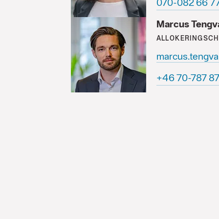
77 66 280-07
Marcus Tengva
ALLOKERINGSCH
marcus.tengva
78 78 787-07 