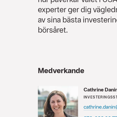
experter ger dig vägled
av sina bästa investerin
börsåret.
Medverkande
Cathrine Dani
INVESTERINGSS
cathrine.dani