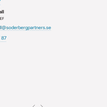
0
ll
EF
ll@soderbergpartners.se
64+
TILLBAKA
NEXT