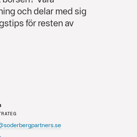
ning och delar med sig
gstips för resten av
n
TRATEG
n@soderbergpartners.se