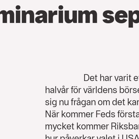
eminarium se
Det har varit 
halvår för världens börs
sig nu frågan om det kan
När kommer Feds första
mycket kommer Riksban
hur påverkar valet i US