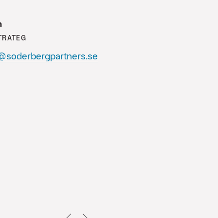
n
TRATEG
n@soderbergpartners.se
TILLBAKA
NEXT