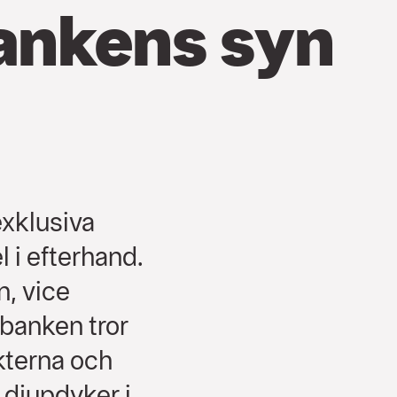
bankens syn
exklusiva
 i efterhand.
n, vice
banken tror
kterna och
 djupdyker i