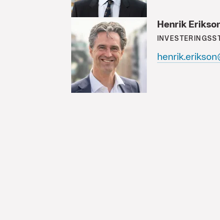
Henrik Erikso
INVESTERINGSS
henrik.erikso