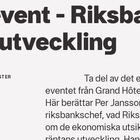
event - Riks
 utveckling
Ta del av det 
STER
eventet från Grand Hôtel
Här berättar Per Jansso
riksbankschef, vad Riks
om de ekonomiska utsi
räntans utveckling. Han