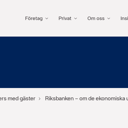
Företag
Privat
Om oss
Ins
ers med gäster
Riksbanken – om de ekonomiska u