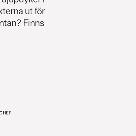
kterna ut för
äntan? Finns
SCHEF