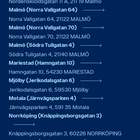
Nordenskiöldsgatan 11 A
,
211 19
Malmö
Malmö (Norra Vallgatan 64)
Norra Vallgatan 64
,
21122
MALMÖ
Malmö (Norra Vallgatan 70)
Norra Vallgatan 70
,
21122
MALMÖ
Malmö (Södra Tullgatan 4)
Södra Tullgatan 4
,
21140
MALMÖ
Mariestad (Hamngatan 10)
Hamngatan 10
,
54230
MARIESTAD
Mjölby (Jerikodalsgatan 6)
Jerikodalsgatan 6
,
59530
Mjölby
Motala (Järnvägsparken 4)
Järnvägsparken 4
,
591 35
Motala
Norrköping (Knäppingsborgsgatan 3)
Knäppingsborgsgatan 3
,
60226
NORRKÖPING