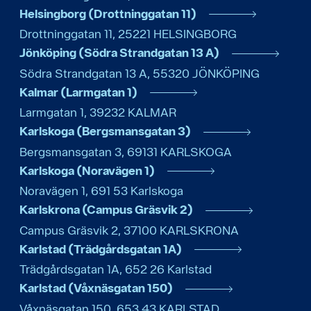
Helsingborg (Drottninggatan 11)
Drottninggatan 11
,
25221
HELSINGBORG
Jönköping (Södra Strandgatan 13 A)
Södra Strandgatan 13 A
,
55320
JÖNKÖPING
Kalmar (Larmgatan 1)
Larmgatan 1
,
39232
KALMAR
Karlskoga (Bergsmansgatan 3)
Bergsmansgatan 3
,
69131
KARLSKOGA
Karlskoga (Noravägen 1)
Noravägen 1
,
691 53
Karlskoga
Karlskrona (Campus Gräsvik 2)
Campus Gräsvik 2
,
37100
KARLSKRONA
Karlstad (Trädgårdsgatan 1A)
Trädgårdsgatan 1A
,
652 26
Karlstad
Karlstad (Våxnäsgatan 150)
Våxnäsgatan 150
,
653 43
KARLSTAD