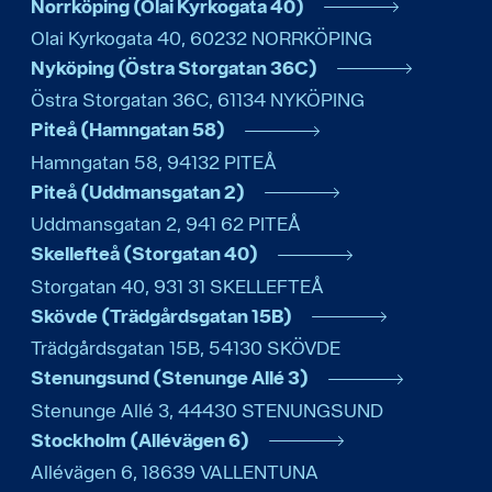
Norrköping (Olai Kyrkogata 40)
Olai Kyrkogata 40
,
60232
NORRKÖPING
Nyköping (Östra Storgatan 36C)
Östra Storgatan 36C
,
61134
NYKÖPING
Piteå (Hamngatan 58)
Hamngatan 58
,
94132
PITEÅ
Piteå (Uddmansgatan 2)
Uddmansgatan 2
,
941 62
PITEÅ
Skellefteå (Storgatan 40)
Storgatan 40
,
931 31
SKELLEFTEÅ
Skövde (Trädgårdsgatan 15B)
Trädgårdsgatan 15B
,
54130
SKÖVDE
Stenungsund (Stenunge Allé 3)
Stenunge Allé 3
,
44430
STENUNGSUND
Stockholm (Allévägen 6)
Allévägen 6
,
18639
VALLENTUNA