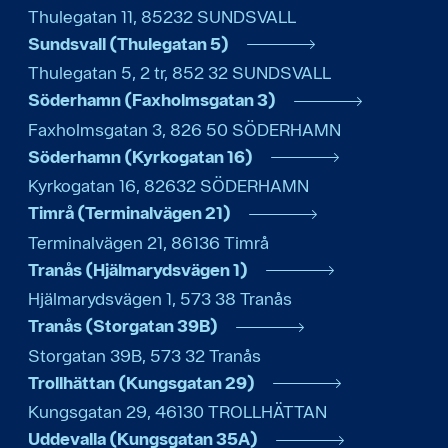
Thulegatan 11
,
85232
SUNDSVALL
Sundsvall (Thulegatan 5)
Thulegatan 5, 2 tr
,
852 32
SUNDSVALL
Söderhamn (Faxholmsgatan 3)
Faxholmsgatan 3
,
826 50
SÖDERHAMN
Söderhamn (Kyrkogatan 16)
Kyrkogatan 16
,
82632
SÖDERHAMN
Timrå (Terminalvägen 21)
Terminalvägen 21
,
86136
Timrå
Tranås (Hjälmarydsvägen 1)
Hjälmarydsvägen 1
,
573 38
Tranås
Tranås (Storgatan 39B)
Storgatan 39B
,
573 32
Tranås
Trollhättan (Kungsgatan 29)
Kungsgatan 29
,
46130
TROLLHÄTTAN
Uddevalla (Kungsgatan 35A)