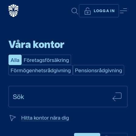
SÖK
ME
LOGGA IN
Våra kontor
Alla
Företagsförsäkring
Förmögenhetsrådgivning
Pensionsrådgivning
SÖK
Sök
Hitta kontor nära dig