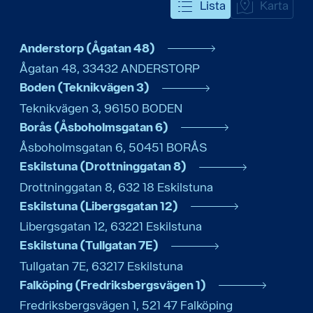
Lista
Karta
Anderstorp (Ågatan 48)
Ågatan 48
,
33432
ANDERSTORP
Boden (Teknikvägen 3)
Teknikvägen 3
,
96150
BODEN
Borås (Åsboholmsgatan 6)
Åsboholmsgatan 6
,
50451
BORÅS
Eskilstuna (Drottninggatan 8)
Drottninggatan 8
,
632 18
Eskilstuna
Eskilstuna (Libergsgatan 12)
Libergsgatan 12
,
63221
Eskilstuna
Eskilstuna (Tullgatan 7E)
Tullgatan 7E
,
63217
Eskilstuna
Falköping (Fredriksbergsvägen 1)
Fredriksbergsvägen 1
,
521 47
Falköping