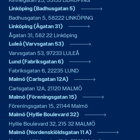
Linköping (Badhusgatan 5)
Badhusgatan 5
,
58222
LINKÖPING
Linköping (Ågatan 31)
Ågatan 31
,
582 22
Linköping
Luleå (Varvsgatan 53)
Varvsgatan 53
,
97233
LULEÅ
Lund (Fabriksgatan 6)
Fabriksgatan 6
,
22235
LUND
Malmö (Carlsgatan 12A)
Carlsgatan 12A
,
21120
MALMÖ
Malmö (Föreningsgatan 15)
Föreningsgatan 15
,
21144
Malmö
Malmö (Hyllie Boulevard 32)
Hyllie Boulevard 32
,
215 32
MALMÖ
Malmö (Nordenskiöldsgatan 11 A)