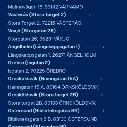
Malmövägen 18
,
33142
VÄRNAMO
Västerås (Stora Torget 2)
Stora Torget 2
,
72215
VÄSTERÅS
Växjö (Storgatan 26)
Storgatan 26
,
35231
VÄXJÖ
Ängelholm (Långskeppsgatan 1)
Långskeppsgatan 1
,
26271
ÄNGELHOLM
Örebro (Isgatan 2)
Isgatan 2
,
70225
ÖREBRO
Örnsköldsvik (Hamngatan 15A)
Hamngatan 15 A
,
89164
ÖRNSKÖLDSVIK
Örnsköldsvik (Stora torget 2B)
Stora torget 2B
,
89133
ÖRNSKÖLDSVIK
Östersund (Biblioteksgatan 8B)
Biblioteksgatan 8 B
,
83130
ÖSTERSUND
Östersund (Storgatan 16)