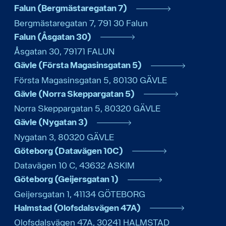
Falun (Bergmästaregatan 7)
Bergmästaregatan 7
,
791 30
Falun
Falun (Åsgatan 30)
Åsgatan 30
,
79171
FALUN
Gävle (Första Magasinsgatan 5)
Första Magasinsgatan 5
,
80130
GÄVLE
Gävle (Norra Skeppargatan 5)
Norra Skeppargatan 5
,
80320
GÄVLE
Gävle (Nygatan 3)
Nygatan 3
,
80320
GÄVLE
Göteborg (Datavägen 10C)
Datavägen 10 C
,
43632
ASKIM
Göteborg (Geijersgatan 1)
Geijersgatan 1
,
41134
GÖTEBORG
Halmstad (Olofsdalsvägen 47A)
Olofsdalsvägen 47A
,
30241
HALMSTAD