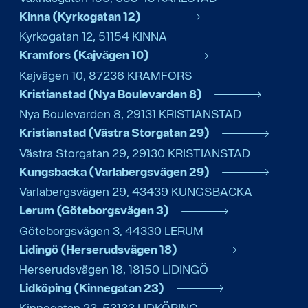
Kinna (Kyrkogatan 12)
Kyrkogatan 12
,
51154
KINNA
Kramfors (Kajvägen 10)
Kajvägen 10
,
87236
KRAMFORS
Kristianstad (Nya Boulevarden 8)
Nya Boulevarden 8
,
29131
KRISTIANSTAD
Kristianstad (Västra Storgatan 29)
Västra Storgatan 29
,
29130
KRISTIANSTAD
Kungsbacka (Varlabergsvägen 29)
Varlabergsvägen 29
,
43439
KUNGSBACKA
Lerum (Göteborgsvägen 3)
Göteborgsvägen 3
,
44330
LERUM
Lidingö (Herserudsvägen 18)
Herserudsvägen 18
,
18150
LIDINGÖ
Lidköping (Kinnegatan 23)
Kinnegatan 23
,
53133
LIDKÖPING