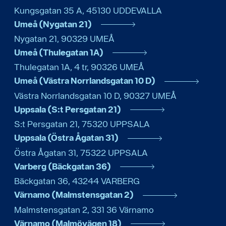
Kungsgatan 35 A
,
45130
UDDEVALLA
Umeå (Nygatan 21)
Nygatan 21
,
90329
UMEÅ
Umeå (Thulegatan 1A)
Thulegatan 1A, 4 tr
,
90326
UMEÅ
Umeå (Västra Norrlandsgatan 10 D)
Västra Norrlandsgatan 10 D
,
90327
UMEÅ
Uppsala (S:t Persgatan 21)
S:t Persgatan 21
,
75320
UPPSALA
Uppsala (Östra Ågatan 31)
Östra Ågatan 31
,
75322
UPPSALA
Varberg (Bäckgatan 36)
Bäckgatan 36
,
43244
VARBERG
Värnamo (Malmstensgatan 2)
Malmstensgatan 2
,
331 36
Värnamo
Värnamo (Malmövägen 18)