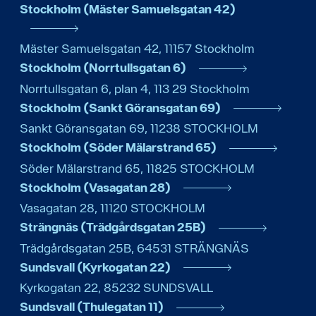
Stockholm (Mäster Samuelsgatan 42)
Mäster Samuelsgatan 42
,
11157
Stockholm
Stockholm (Norrtullsgatan 6)
Norrtullsgatan 6, plan 4
,
113 29
Stockholm
Stockholm (Sankt Göransgatan 69)
Sankt Göransgatan 69
,
11238
STOCKHOLM
Stockholm (Söder Mälarstrand 65)
Söder Mälarstrand 65
,
11825
STOCKHOLM
Stockholm (Vasagatan 28)
Vasagatan 28
,
11120
STOCKHOLM
Strängnäs (Trädgårdsgatan 25B)
Trädgårdsgatan 25B
,
64531
STRÄNGNÄS
Sundsvall (Kyrkogatan 22)
Kyrkogatan 22
,
85232
SUNDSVALL
Sundsvall (Thulegatan 11)