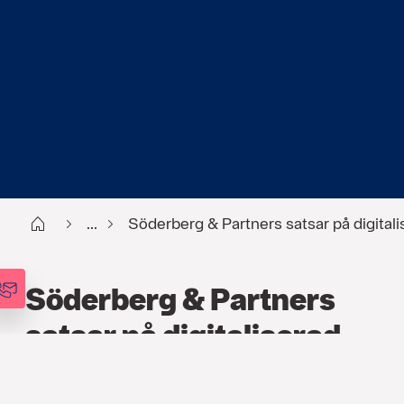
Start
...
Söderberg & Partners satsar på digitali
Söderberg & Partners
satsar på digitaliserad
rådgivning- iRåd