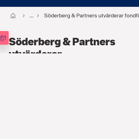
Start
...
Söderberg & Partners utvärderar fondf
Söderberg & Partners
utvärderar
fondförsäkringsbolagens
hållbarhetsarbete
PRESSMEDDELANDE
8 JUNI 2016
För andra året i rad lanserar