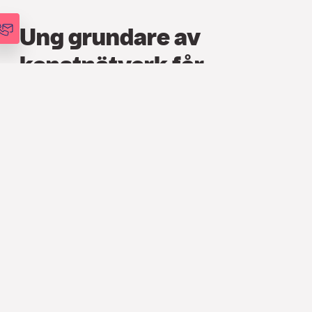
Ung grundare av
konstnätverk får
stipendie
PRESSMEDDELANDE
26 APR. 2016
Söderberg & Partners stödjer för
första året stiftelsen Göra Gott, som har
till syfte att lyfta fram unga förebilder
som gör gott. Antonia von Euler, grundare
av konstnärsnätverket Young Art, får 2016