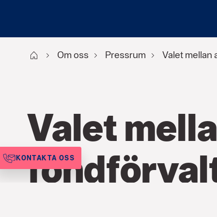
Start
Om oss
Pressrum
Valet mellan 
Valet mella
fondförval
KONTAKTA OSS