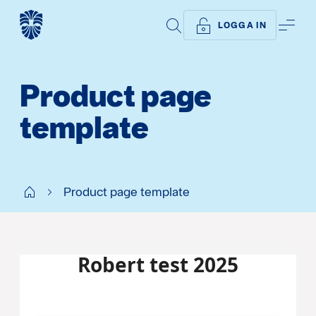
SÖK
ME
LOGGA IN
Product page
template
Start
Product page template