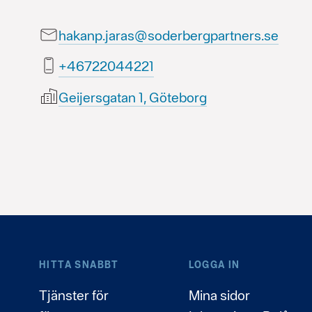
hakanp.jaras@soderbergpartners.se
12244022764+
Geijersgatan 1, Göteborg
HITTA SNABBT
LOGGA IN
Tjänster för
Mina sidor