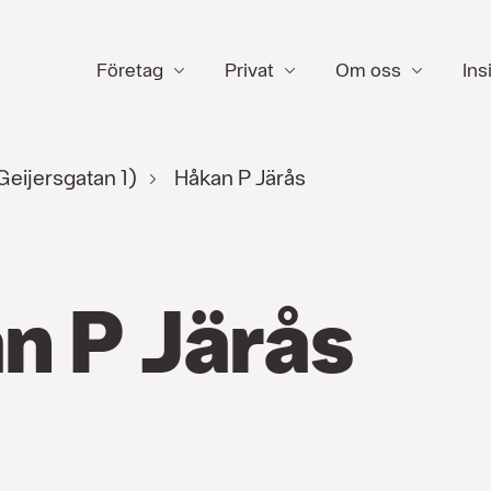
Företag
Privat
Om oss
Ins
eijersgatan 1)
Håkan P Järås
n P Järås