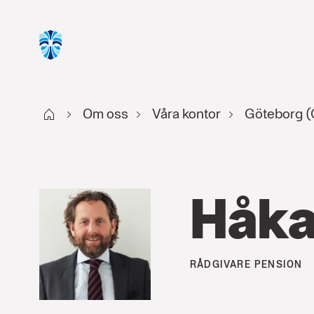
Start
Om oss
Våra kontor
Göteborg (G
Håka
RÅDGIVARE
PENSION