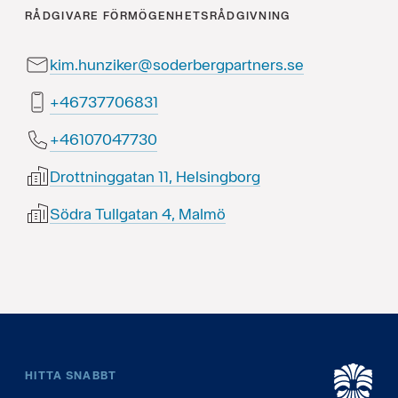
RÅDGIVARE
FÖRMÖGENHETSRÅDGIVNING
kim.hunziker@soderbergpartners.se
13860773764+
03774070164+
Drottninggatan 11, Helsingborg
Södra Tullgatan 4, Malmö
HITTA SNABBT