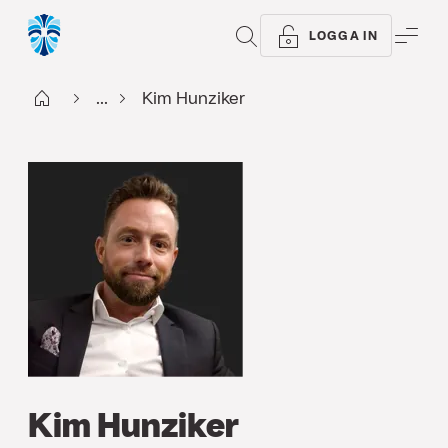
SÖK
ME
LOGGA IN
Start
...
Kim Hunziker
Kim Hunziker