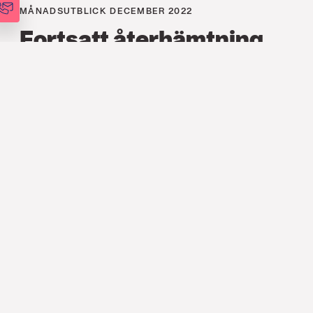
MÅNADSUTBLICK DECEMBER 2022
Fortsatt återhämtning
på aktiemarknaden
FINANS
,
ANALYSER
,
MÅNADSUTBLICK
6 DEC. 2022
November bjöd på en fortsatt
stark återhämtning på aktiemarknaden.
Marknaden styrs fortsatt av
makroekonomisk statistik, och under den
gångna månaden fick lägre
inflationsutfall och högre tillväxtutfall än