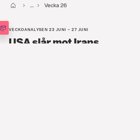
Start
...
Vecka 26
VECKOANALYSEN 23 JUNI – 27 JUNI
USA slår mot Irans
kärnvapenprogram
FINANS
,
ANALYSER
,
VECKOANALYSEN
23 JUNI 2025
Under natten till söndagen angrep
USA tre av Irans underjordiska
kärnanläggningar för att sätta stopp för
det iranska kärnvapenprogrammet. Den