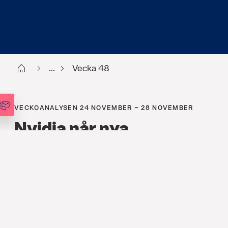
Start
...
Vecka 48
VECKOANALYSEN 24 NOVEMBER – 28 NOVEMBER
Nvidia når nya
rekordnivåer
FINANS
,
ANALYSER
,
VECKOANALYSEN
24 NOV. 2025