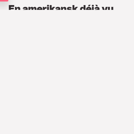
En amerikansk déjà vu
FINANS
,
ANALYSER
,
VECKOANALYSEN
16 FEB. 2026
Techfrossan har fortsatt att prägla
marknadshumöret. Vi bedömer att
nuvarande oro är övergående givet
fundamentalt starka bolag och en alltför
negativ syn på hur AI påverkar
mjukvarusektorn. Börsen har samtidigt
haft svårt att tolka de senaste
amerikanska utfallen. Jobbdata för
januari var starkare än väntat men