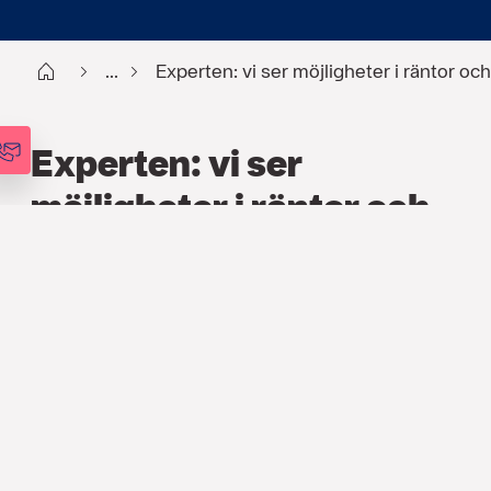
Start
...
Experten: vi ser möjligheter i räntor och
Experten: vi ser
möjligheter i räntor och
nordiska aktier
FINANS
,
ARTIKLAR
3 NOV. 2023
Den senaste strategirapporten
visar att världsekonomin har försvagats,