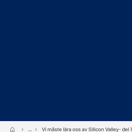
Start
...
Vi måste lära oss av Silicon Valley- del 1