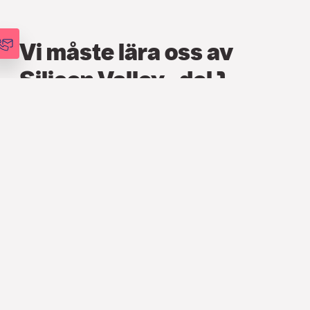
Vi måste lära oss av
Silicon Valley- del 1
FINANS
,
ARTIKLAR
18 DEC. 2015
Walter Nuñez
PRODUKTUTVECKLINGSCHEF
Vi lever i en unik tidsålder: För första gången i
modern historia är det konsumenterna som leder
mass-anammandet av ny teknik – och företagen