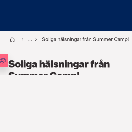
Start
...
Soliga hälsningar från Summer Camp!
Soliga hälsningar från
Summer Camp!
HR
,
ARTIKLAR
6 OKT. 2017
För fjärde året i rad anordnade