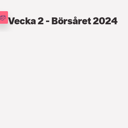
Vecka 2 - Börsåret 2024
FINANS
,
PODCAST
,
VECKOANALYSEN
9 JAN. 2024
15:40
Ett starkt avslut på börsåret 2023
landade i en mindre rekyl. Viss
ränteuppgång och geopolitisk turbulens
bidrog till vinsthemtagningar, men blickar
vi framåt väntar en rapportsäsong med
goda förutsättningar. Vi pratar även om
veckans inflationsdata, den starka