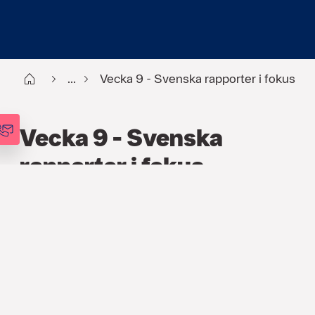
Start
...
Vecka 9 - Svenska rapporter i fokus
Vecka 9 - Svenska
rapporter i fokus
FINANS
,
PODCAST
,
VECKOANALYSEN
24 FEB. 2026
I veckans avsnitt av podden