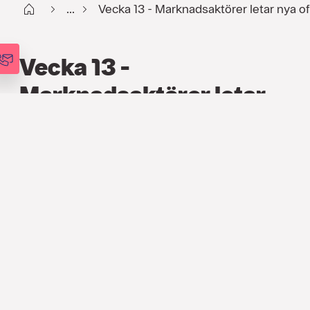
Start
...
Vecka 13 - Marknadsaktörer letar nya of
Vecka 13 -
Marknadsaktörer letar
nya offer
FINANS
,
PODCAST
,
VECKOANALYSEN
28 MARS 2023
16:27
Det diskuteras Deutsche Bank,
Feds val att genomföra ytterligare en 25-
punktershöjning och svenska