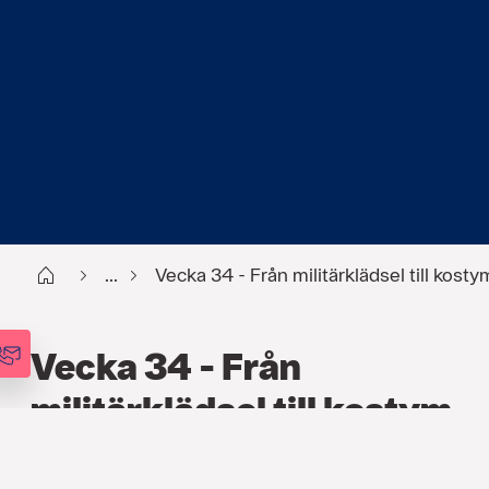
Start
...
Vecka 34 - Från militärklädsel till kosty
Vecka 34 - Från
militärklädsel till kostym
FINANS
,
PODCAST
,
VECKOANALYSEN