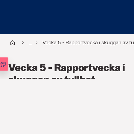
Start
...
Vecka 5 - Rapportvecka i skuggan av tu
Vecka 5 - Rapportvecka i
skuggan av tullhot
FINANS
,
PODCAST
,
VECKOANALYSEN
27 JAN. 2026
20:55