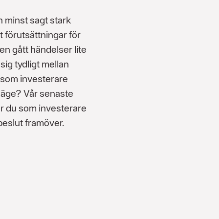
n minst sagt stark
t förutsättningar för
den gått händelser lite
sig tydligt mellan
 som investerare
 läge? Vår senaste
ur du som investerare
sbeslut framöver.