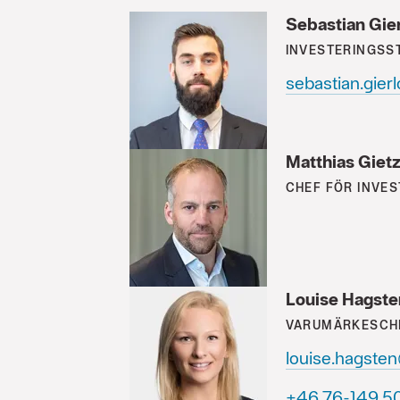
Sebastian Gie
INVESTERINGSS
sebastian.gier
Matthias Gietz
CHEF FÖR INVE
Louise Hagste
VARUMÄRKESCH
louise.hagste
71 05 941-67 