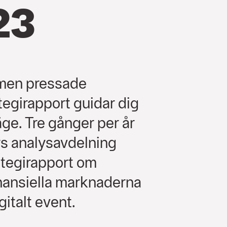
23
 men pressade
egirapport guidar dig
ge. Tre gånger per år
rs analysavdelning
ategirapport om
finansiella marknaderna
gitalt event.