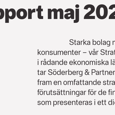
pport maj 20
Starka bolag
konsumenter – vår Strat
i rådande ekonomiska lä
tar Söderberg & Partne
fram en omfattande str
förutsättningar för de 
som presenteras i ett di