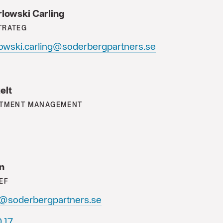
rlowski Carling
TRATEG
lowski.carling@soderbergpartners.se
elt
STMENT MANAGEMENT
n
EF
n@soderbergpartners.se
64+