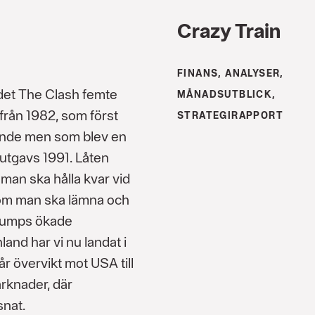
Crazy Train
FINANS, ANALYSER,
det The Clash femte
MÅNADSUTBLICK,
rån 1982, som först
STRATEGIRAPPORT
gande men som blev en
utgavs 1991. Låten
man ska hålla kvar vid
r om man ska lämna och
Trumps ökade
and har vi nu landat i
år övervikt mot USA till
arknader, där
snat.