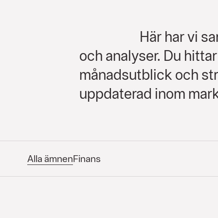
Här har vi s
och analyser. Du hitta
månadsutblick och str
uppdaterad inom mar
Alla ämnen
Finans