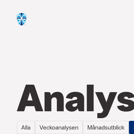
Alla typer
Podcast
Video
Analyser
Analys
Alla
Veckoanalysen
Månadsutblick