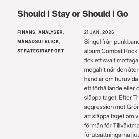
Should I Stay or Should I Go
FINANS, ANALYSER,
21 JAN. 2026
Singel från punkban
MÅNADSUTBLICK,
album Combat Rock f
STRATEGIRAPPORT
fick ett svalt motta
megahit när den åter
handlar om huruvida 
ett förhållande elle
släppa taget. Efter 
aggression mot Grönl
att släppa taget om v
förmån för Tillväxtm
förutsättningarna lju