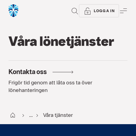
SÖK
ME
LOGGA IN
Våra lönetjänster
Kontakta oss
Frigör tid genom att låta oss ta över
lönehanteringen
Start
...
Våra tjänster