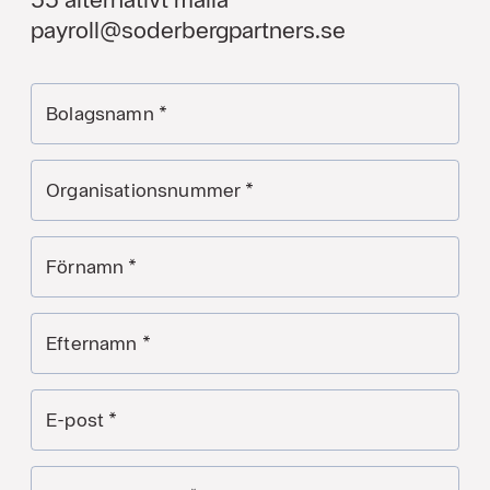
payroll@soderbergpartners.se
Bolagsnamn
*
Organisationsnummer
*
Förnamn
*
Efternamn
*
E-post
*