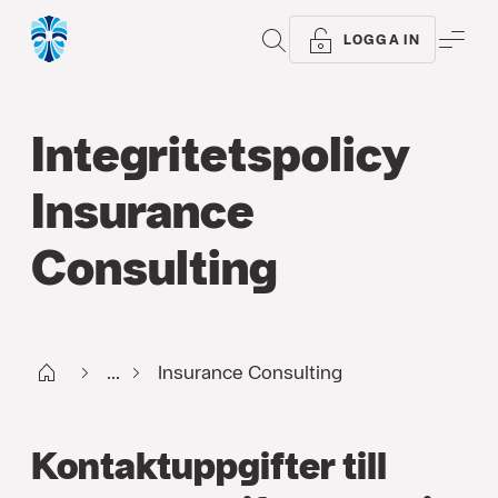
SÖK
ME
LOGGA IN
Integritetspolicy
Insurance
Consulting
Start
...
Insurance Consulting
Kontaktuppgifter till