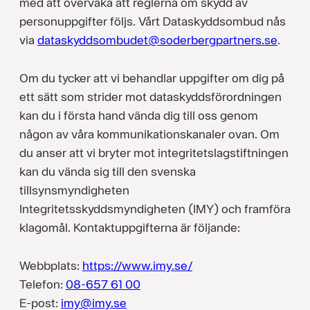
med att övervaka att reglerna om skydd av
personuppgifter följs. Vårt Dataskyddsombud nås
via
dataskyddsombudet@soderbergpartners.se
.
Om du tycker att vi behandlar uppgifter om dig på
ett sätt som strider mot dataskyddsförordningen
kan du i första hand vända dig till oss genom
någon av våra kommunikationskanaler ovan. Om
du anser att vi bryter mot integritetslagstiftningen
kan du vända sig till den svenska
tillsynsmyndigheten
Integritetsskyddsmyndigheten (IMY) och framföra
klagomål. Kontaktuppgifterna är följande:
Webbplats:
https://www.imy.se/
Telefon:
08-657 61 00
E-post:
imy@imy.se