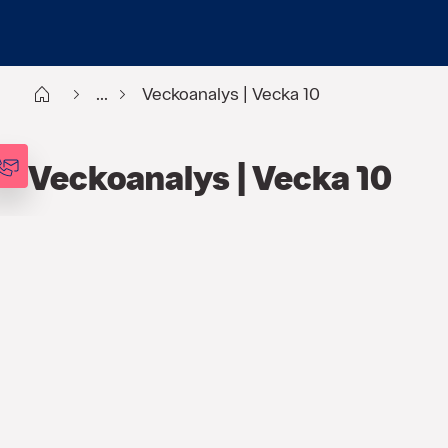
Start
...
Veckoanalys | Vecka 10
Veckoanalys | Vecka 10
FINANS
,
ANALYSER
,
VECKOANALYSEN
7 MARS 2022
Krigsrubriker styr
marknadsrörelserna