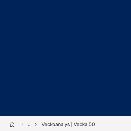
Start
...
Veckoanalys | Vecka 50