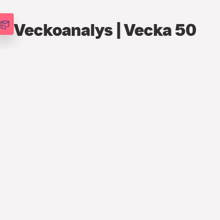
Veckoanalys | Vecka 50
FINANS
,
ANALYSER
,
VECKOANALYSEN
7 DEC. 2020
STRATEGI