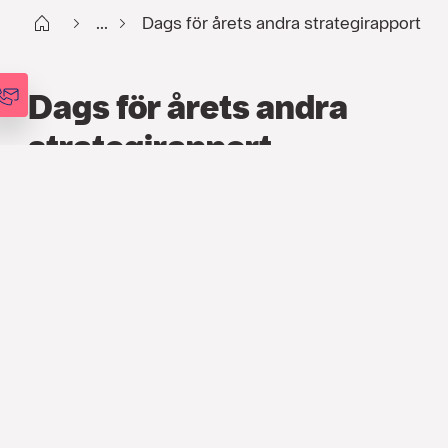
Start
...
Dags för årets andra strategirapport
Dags för årets andra
strategirapport
FINANS
,
ARTIKLAR
29 APR. 2015
Matthias Gietzelt
CHEF FÖR INVESTMENT MANAGEMENT
Nästa vecka är det återigen dags för vår
uppskattade strategirapport som vi skriver tre