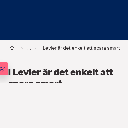
Start
...
I Levler är det enkelt att spara smart
I Levler är det enkelt att
spara smart
FINANS
,
ARTIKLAR
14 AUG. 2024