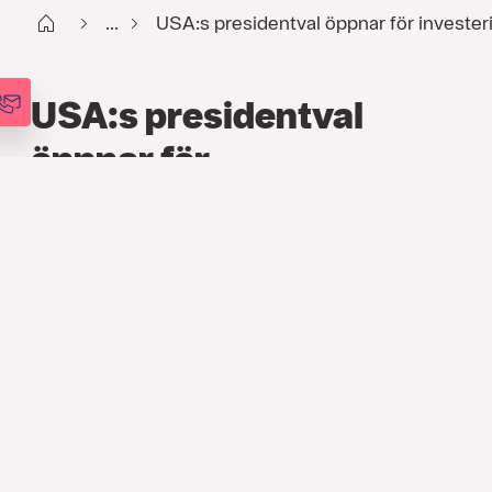
Start
...
USA:s presidentval öppnar för invester
USA:s presidentval
öppnar för
investeringsmöjligheter
FINANS
,
ARTIKLAR
3 NOV. 2016
Det amerikanska presidentvalet
närmar sig med stormsteg. Söderberg &
Partners chefsstrateg Matthias Gietzelt