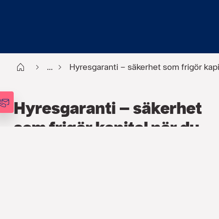
Start
...
Hyresgaranti – säkerhet som frigör kapit
Hyresgaranti – säkerhet
som frigör kapital när du
hyr en lokal
FÖRSÄKRING
,
ARTIKLAR
26 MARS 2026